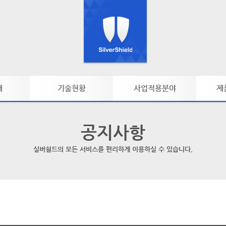
개
기술현황
사업적용분야
제
바디프로파일러
소비시장
제
공지사항
아쿠아마사지
스파/피부관리실
피트니스/헬스클럽
실버쉴드의 모든 서비스를 편리하게 이용하실 수 있습니다.
메디컬/재활