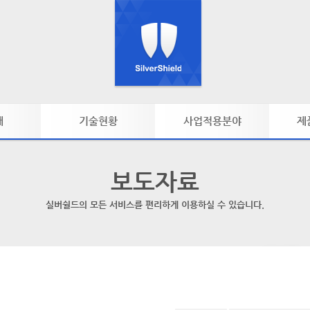
개
기술현황
사업적용분야
제
바디프로파일러
소비시장
제
보도자료
아쿠아마사지
스파/피부관리실
피트니스/헬스클럽
실버쉴드의 모든 서비스를 편리하게 이용하실 수 있습니다.
메디컬/재활