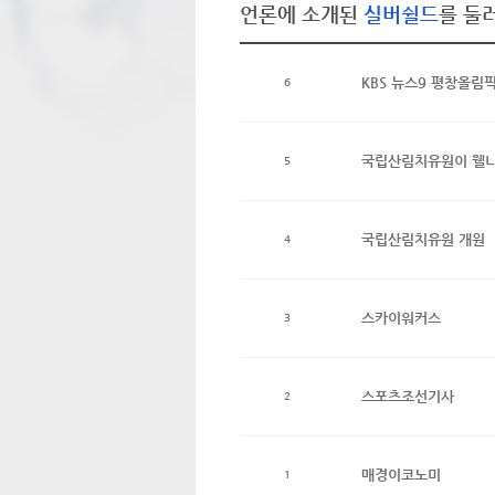
언론에 소개된
실버쉴드
를 둘
KBS 뉴스9 평창올림
6
국립산림치유원이 웰니
5
국립산림치유원 개원
4
스카이워커스
3
스포츠조선기사
2
매경이코노미
1